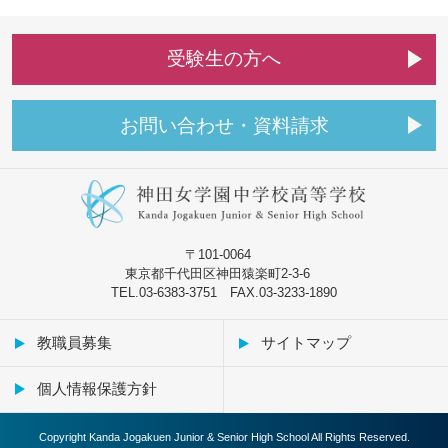
受
験
生
の
方
へ
お
問
い
合
わ
せ
・
資
料
請
求
〒101-0064
東京都千代田区神田猿楽町2-3-6
TEL.03-6383-3751 FAX.03-3233-1890
教職員募集
サイトマップ
個人情報保護方針
Copyright Kanda Jogakuen Junior & Senior High School All Rights Reserved.