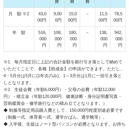
費
費
費
月 額 ※2
43,0
9,00
15,0
－
11,5
78,5
00円
0円
00円
00円
00円
年 額
516,
108,
180,
－
138,
942,
000
000
000
000
000
円
円
円
円
円
※1 毎月指定日に上記の合計金額を銀行引き落としで納めて
いただくことで、各種【助成金】の申請ができます。ただし、
4・5月分は5月に(1年次のみ)、1～3月分は1月に一括引き落と
しとなります。
※2 生徒会費（年額6,000円）・父母の会費（年額12,000
円）・積立金（年額120,000円、健康診断・身分証明書写真・
芸術鑑賞会・修学旅行などの積み立てとなります。）
◆ 制服等指定用品購入費として、150,000円程度別途必要です
（制服一式、体育着一式、通学かばん、通学靴等）。
◆ 入学後、生徒はノート型パソコンが必携となります。お持ち