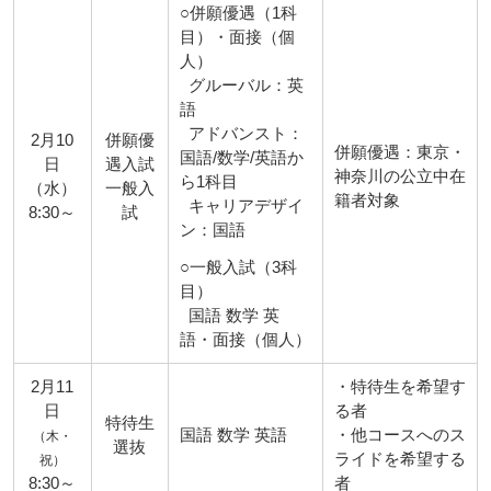
○併願優遇（1科
目）・面接（個
人）
グルーバル：英
語
アドバンスト：
2月10
併願優
併願優遇：東京・
国語/数学/英語か
日
遇入試
神奈川の公立中在
ら1科目
（水）
一般入
籍者対象
キャリアデザイ
8:30～
試
ン：国語
○一般入試（3科
目）
国語 数学 英
語・面接（個人）
2月11
・特待生を希望す
日
る者
特待生
国語 数学 英語
・他コースへのス
（木・
選抜
ライドを希望する
祝）
8:30～
者