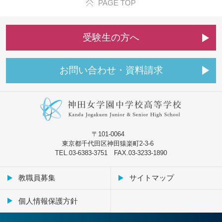
PAGE TOP
受
験
生
の
方
へ
お
問
い
合
わ
せ
・
資
料
請
求
〒101-0064
東京都千代田区神田猿楽町2-3-6
TEL.03-6383-3751 FAX.03-3233-1890
教職員募集
サイトマップ
個人情報保護方針