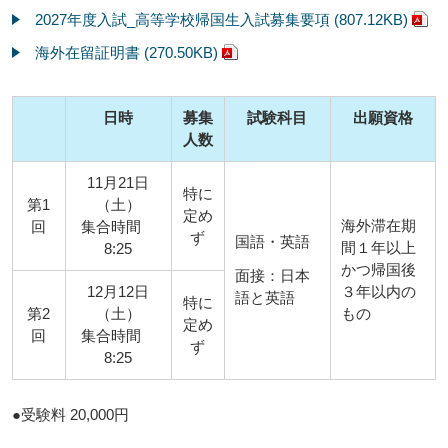
2027年度入試_高等学校帰国生入試募集要項 (807.12KB)
海外在留証明書 (270.50KB)
日時
募集
試験科目
出願資格
人数
11月21日
特に
第1
（土）
定め
海外滞在期
回
集合時間
ず
国語・英語
間１年以上
8:25
かつ帰国後
面接：日本
12月12日
３年以内の
語と英語
特に
第2
（土）
もの
定め
回
集合時間
ず
8:25
●受験料 20,000円