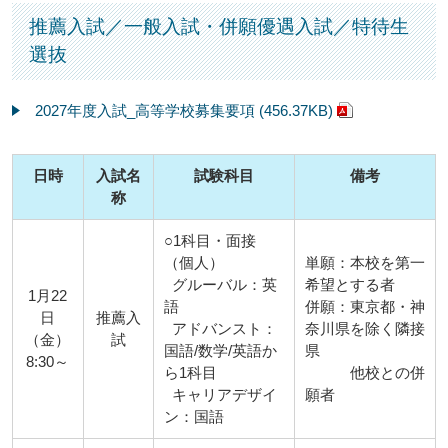
推薦入試／一般入試・併願優遇入試／特待生
選抜
2027年度入試_高等学校募集要項 (456.37KB)
日時
入試名
試験科目
備考
称
○1科目・面接
（個人）
単願：本校を第一
グルーバル：英
希望とする者
1月22
語
併願：東京都・神
日
推薦入
アドバンスト：
奈川県を除く隣接
（金）
試
国語/数学/英語か
県
8:30～
ら1科目
他校との併
キャリアデザイ
願者
ン：国語