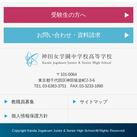
受
験
生
の
方
へ
お
問
い
合
わ
せ
・
資
料
請
求
〒101-0064
東京都千代田区神田猿楽町2-3-6
TEL.03-6383-3751 FAX.03-3233-1890
教職員募集
サイトマップ
個人情報保護方針
Copyright Kanda Jogakuen Junior & Senior High School All Rights Reserved.