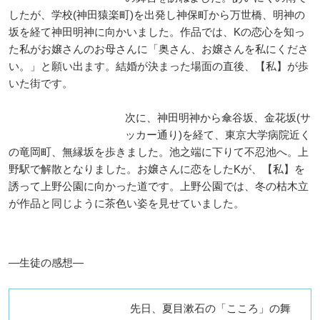
したが、学校(神田猿楽町)を出発し神保町から万世橋、明神の
坂を経て神田明神に向かいました。作品では、Kの恋心を知っ
た私がお嬢さんのお母さんに「奥さん、お嬢さんを私にくださ
い。」と願い出ます。結婚が決まった場面の直後、【私】が歩
いた街です。
次に、神田明神から傘谷坂、金花坂(サ
ッカー通り)を経て、東京大学病院近く
の竜岡町、無縁坂を歩きました。池之端に下りて不忍池へ。上
野駅で解散となりました。お嬢さんに恋をしたKが、【私】を
誘って上野公園に向かった道です。上野公園では、冬の枯木立
が作品と同じように茶色い姿を見せていました。
―生徒の感想―
先日、夏目漱石の「こころ」の舞