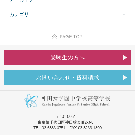
カテゴリー
PAGE TOP
受
験
生
の
方
へ
お
問
い
合
わ
せ
・
資
料
請
求
〒101-0064
東京都千代田区神田猿楽町2-3-6
TEL.03-6383-3751 FAX.03-3233-1890