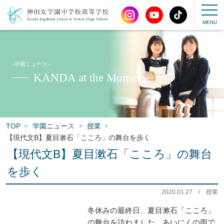
−学園ニュース−
KANDA at the Moment
TOP
学園ニュース
授業
【現代文B】夏目漱石「こころ」の舞台を歩く
【現代文B】夏目漱石「こころ」の舞台
を歩く
2020.01.27
/
授業
冬休みの最終日、夏目漱石「こころ」
の舞台を訪ねました。あいにくの雨で