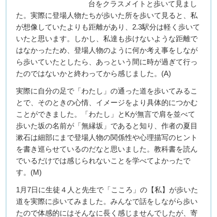
台をクラスメイトと歩いて見まし
た。実際に登場人物たちが歩いた所を歩いて見ると、私
が想像していたよりも距離があり、2.3駅分は軽く歩いて
いたと思います。しかし、私達も歩けないような距離で
はなかったため、登場人物のように何か考え事をしなが
ら歩いていたとしたら、あっという間に時が過ぎて行っ
たのではないかと終わってから感じました。(A)
実際に自分の足で「わたし」の通った道を歩いてみるこ
とで、そのときの心情、イメージをより具体的につかむ
ことができました。「わたし」とKが無言で肩を並べて
歩いた坂の名前が「無縁坂」であると知り、作者の夏目
漱石は細部にまで登場人物の関係性や心理描写のヒント
を書き巡らせているのだなと思いました。教科書を読ん
でいるだけでは感じられないことを学べてよかったで
す。(M)
1月7日に生徒４人と先生で「こころ」の【私】が歩いた
道を実際に歩いてみました。みんなで話をしながら歩い
たので体感的にはそんなに長く感じませんでしたが、寄