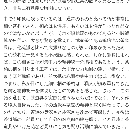
通常の部活では見られない茶器やお道具の数々を見ることがで
き、非常に有意義な時間になった。
中でも印象に残っているのは、通常のものと比べて柄が非常に
細い茶杓である。初めは女性用、あるいは女性が作った作品な
のではないかと思ったが、それが鎮信流のものであると小関師
範から伺い、大きな驚きを覚えた。武家茶である鎮信流の茶道
具は、他流派と比べて大振りなものが多い印象があったため、
この茶杓は一見すると不思議に感じられた。しかし師範によれ
ば、この細さこそが集中力や精神統一の賜物であるという。茶
杓の柄を削り出す工程では、わずかな力加減の違いで折れてし
まうほど繊細であり、並大抵の忍耐や集中力では成し得ない。
つまり、私が目にした細い柄の茶杓は、職人が積み重ねてきた
忍耐と精神統一を体現したものであると感じた。さらに、この
話を通して、茶道具を実際に使う私たちだけでなく、それを作
る職人自身もまた、その流派や茶道の精神と深く関わっている
のだと知り、茶道の奥深さと趣深さを改めて実感した。今後は
茶道部の一部員として自分のお点前の腕を磨くことと同時に茶
道具やいけた花など周りにも気を配り活動に励んでいきたい。