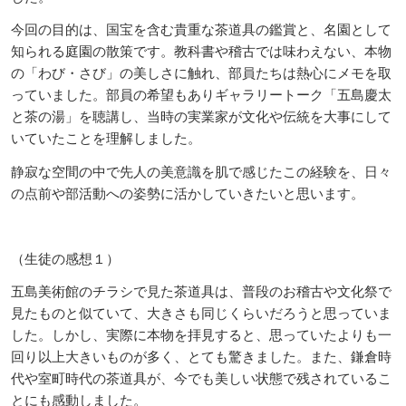
今回の目的は、国宝を含む貴重な茶道具の鑑賞と、名園として
知られる庭園の散策です。教科書や稽古では味わえない、本物
の「わび・さび」の美しさに触れ、部員たちは熱心にメモを取
っていました。部員の希望もありギャラリートーク「五島慶太
と茶の湯」を聴講し、当時の実業家が文化や伝統を大事にして
いていたことを理解しました。
静寂な空間の中で先人の美意識を肌で感じたこの経験を、日々
の点前や部活動への姿勢に活かしていきたいと思います。
（生徒の感想１）
五島美術館のチラシで見た茶道具は、普段のお稽古や文化祭で
見たものと似ていて、大きさも同じくらいだろうと思っていま
した。しかし、実際に本物を拝見すると、思っていたよりも一
回り以上大きいものが多く、とても驚きました。また、鎌倉時
代や室町時代の茶道具が、今でも美しい状態で残されているこ
とにも感動しました。