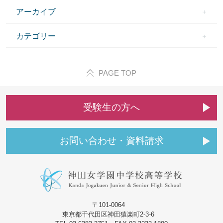
アーカイブ
カテゴリー
PAGE TOP
受
験
生
の
方
へ
お
問
い
合
わ
せ
・
資
料
請
求
〒101-0064
東京都千代田区神田猿楽町2-3-6