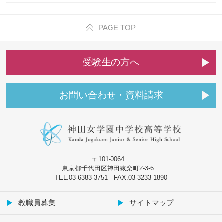
PAGE TOP
受
験
生
の
方
へ
お
問
い
合
わ
せ
・
資
料
請
求
〒101-0064
東京都千代田区神田猿楽町2-3-6
TEL.03-6383-3751 FAX.03-3233-1890
教職員募集
サイトマップ