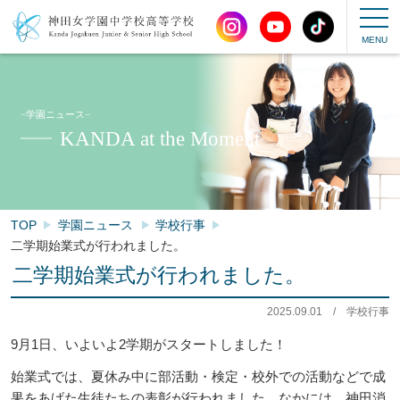
−学園ニュース−
KANDA at the Moment
TOP
学園ニュース
学校行事
二学期始業式が行われました。
二学期始業式が行われました。
2025.09.01
/
学校行事
9月1日、いよいよ2学期がスタートしました！
始業式では、夏休み中に部活動・検定・校外での活動などで成
果をあげた生徒たちの表彰が行われました。なかには、神田消