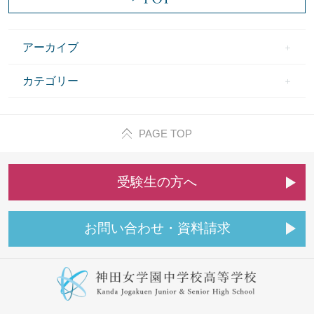
アーカイブ
カテゴリー
PAGE TOP
受
験
生
の
方
へ
お
問
い
合
わ
せ
・
資
料
請
求