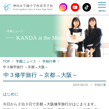
−学園ニュース−
KANDA at the Moment
TOP
学園ニュース
学校行事
中３修学旅行 ～京都→大阪～
中３修学旅行 ～京都→大阪～
2025.09.03
/
学校行事
はじめに
今日から２泊３日で京都→大阪修学旅行がはじまります。