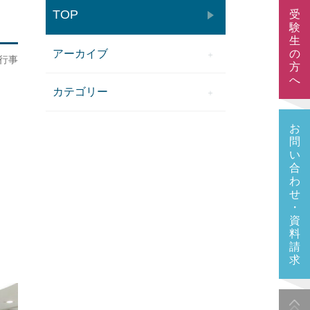
TOP
受
験
生
アーカイブ
の
行事
方
へ
カテゴリー
お
問
い
合
わ
せ
・
資
料
請
求