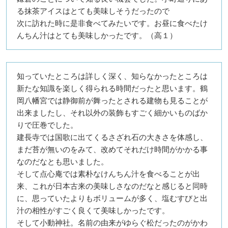
る抹茶アイスはとても美味しそうだったので
次に訪れた時に是非食べてみたいです。お昼に食べたけ
んちん汁はとても美味しかったです。（高１）
知っていたところは詳しく深く、知らなかったところは
新たな知識を楽しく得られる時間だったと思います。鶴
岡八幡宮では静御前が舞ったとされる建物も見ることが
出来ましたし、それ以外の装飾もすごく細かいものばか
りで圧巻でした。
建長寺では国歌に出てくるさざれ石の大きさを体感し、
まだ苔が無いのをみて、改めてそれだけ時間がかかる事
なのだなとも思いました。
そして点心庵では素朴なけんちん汁を食べることが出
来、これが日本古来の美味しさなのだなと感じると同時
に、思っていたよりもボリュームが多く、塩むすびと出
汁の相性がすごく良くて美味しかったです。
そして小動神社。名前の由来がゆらぐ松だったのがかわ