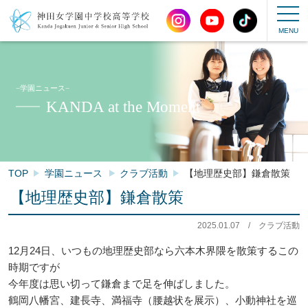
−学園ニュース−
KANDA at the Moment
TOP
学園ニュース
クラブ活動
【地理歴史部】鎌倉散策
【地理歴史部】鎌倉散策
2025.01.07
/
クラブ活動
12月24日、いつもの地理歴史部なら六本木界隈を散策するこの
時期ですが
今年度は思い切って鎌倉まで足を伸ばしました。
鶴岡八幡宮、建長寺、満福寺（腰越状を展示）、小動神社を巡