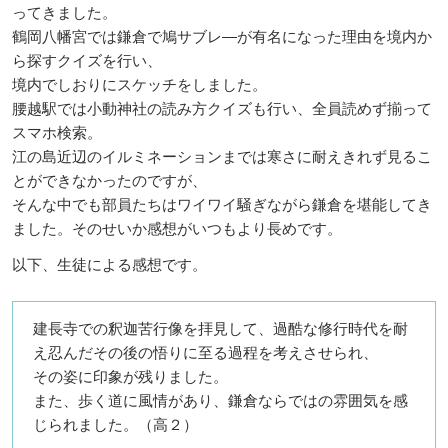
ってきました。
鶴岡八幡宮では鎌倉で鳩サブレ―が有名になった理由を境内か
ら探すクイズを行い、
境内でしおりにスケッチをしました。
腰越駅では小動神社の読み方クイズも行い、全員読めず揃って
スマホ検索。
江の島近辺のイルミネーションまでは寒さに耐えきれず見るこ
とができなかったのですが、
そんな中でも部員たちはワイワイ騒ぎながら鎌倉を堪能してき
ました。そのせいか感想がいつもより長めです。
以下、生徒による感想です。
建長寺での釈迦苦行像を拝見して、過酷な修行時代を耐
え忍んだその後の悟りに至る過程を考えさせられ、
その姿に印象が残りました。
また、歩く道に風情があり、鎌倉ならではの雰囲気を感
じられました。（高２）