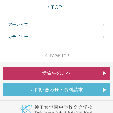
アーカイブ
カテゴリー
PAGE TOP
受
験
生
の
方
へ
お
問
い
合
わ
せ
・
資
料
請
求