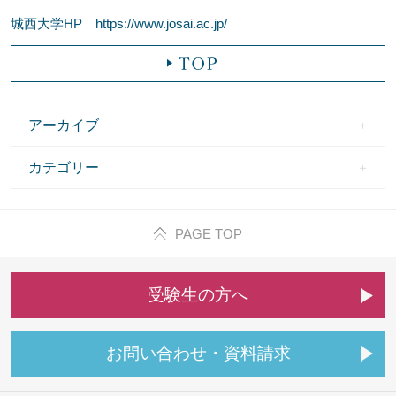
城西大学HP https://www.josai.ac.jp/
アーカイブ
カテゴリー
PAGE TOP
受
験
生
の
方
へ
お
問
い
合
わ
せ
・
資
料
請
求