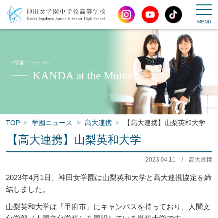
−学園ニュース−
KANDA at the Moment
TOP
学園ニュース
高大連携
【高大連携】山梨英和大学
【高大連携】山梨英和大学
2023.04.11
/
高大連携
2023年4月1日、神田女学園は山梨英和大学と高大連携協定を締
結しました。
山梨英和大学は「甲府市」にキャンパスを持っており、人間文