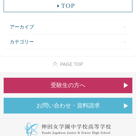
アーカイブ
カテゴリー
PAGE TOP
受
験
生
の
方
へ
お
問
い
合
わ
せ
・
資
料
請
求