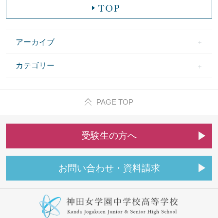
アーカイブ
カテゴリー
PAGE TOP
受
験
生
の
方
へ
お
問
い
合
わ
せ
・
資
料
請
求