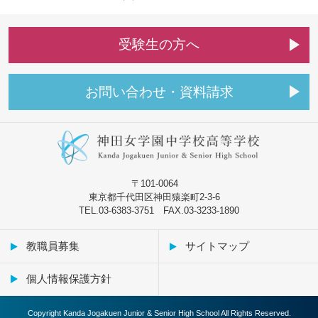
受
験
生
の
方
へ
お
問
い
合
わ
せ
・
資
料
請
求
〒101-0064
東京都千代田区神田猿楽町2-3-6
TEL.03-6383-3751 FAX.03-3233-1890
教職員募集
サイトマップ
個人情報保護方針
Copyright Kanda Jogakuen Junior & Senior High School All Rights Reserved.