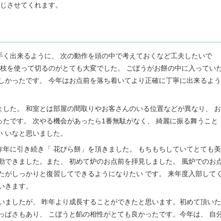
感じさせてくれます。
手く出来るように、 次の動作を頭の中で考えておくなど工夫したいで
楊枝を使って切るのがとても大変でした。 ごぼうがお餅の中に入ってい
しかったです。 今年はお点前を落ち着いてより正確に丁寧に出来るよう
した。 和室とは部屋の間取りやお客さんのいる位置などが異なり、 お
たです。 次やる機会があったら1番無駄がなく、 綺麗に振る舞うこと
 いなと思いました。
年に引き続き「 花びら餅」を頂きました。 もちもちしていてとても美
動できました。また、 初めて炉のお点前を拝見しました。 風炉でのお
たがしっかりと復習してできるようになりたい です。 来年度入部して
いきます。
いましたが、 昨年より成長することができたと思います。初めて頂いた
っぱさもあり、 こぼうと餡の相性がとても良かったです。今年は、 自