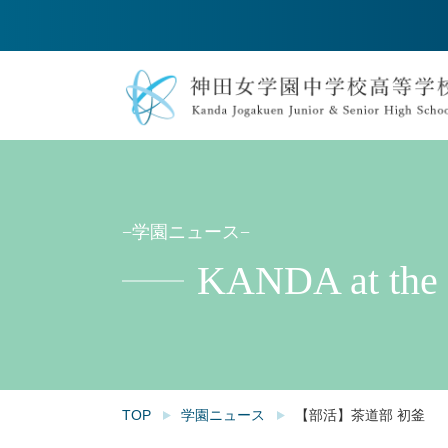
−学園ニュース−
KANDA at the
TOP
学園ニュース
【部活】茶道部 初釜