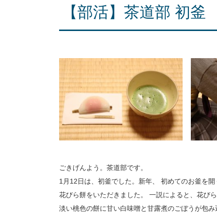
【部活】茶道部 初釜
ごきげんよう。茶道部です。
1月12日は、初釜でした。新年、 初めてのお釜を
花びら餅をいただきました。 一説によると、花び
淡い桃色の餅に甘い白味噌と甘露煮のごぼうが包み