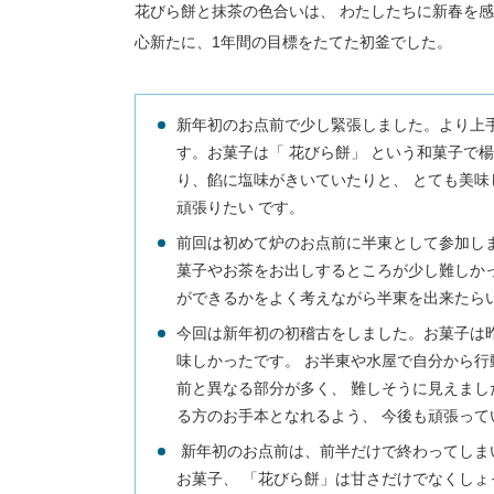
花びら餅と抹茶の色合いは、 わたしたちに新春を
心新たに、1年間の目標をたてた初釜でした。
新年初のお点前で少し緊張しました。より上
す。お菓子は「 花びら餅」 という和菓子で
り、餡に塩味がきいていたりと、 とても美味
頑張りたい です。
前回は初めて炉のお点前に半東として参加しま
菓子やお茶をお出しするところが少し難しかっ
ができるかをよく考えながら半東を出来たらい
今回は新年初の初稽古をしました。お菓子は昨
味しかったです。 お半東や水屋で自分から行
前と異なる部分が多く、 難しそうに見えまし
る方のお手本となれるよう、 今後も頑張って
新年初のお点前は、前半だけで終わってしま
お菓子、 「花びら餅」は甘さだけでなくしょ