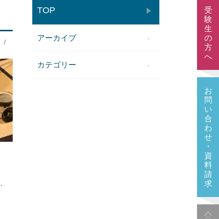
TOP
受
験
生
アーカイブ
の
/
方
へ
カテゴリー
お
問
い
合
わ
せ
・
資
料
請
は、
求